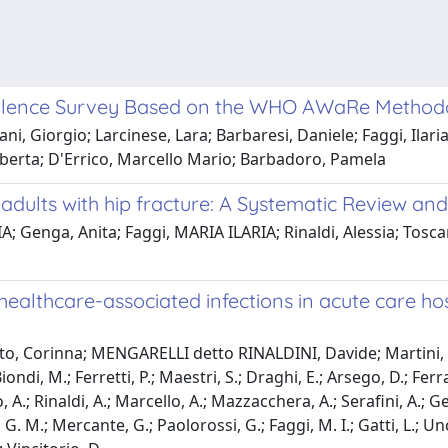
revalence Survey Based on the WHO AWaRe Metho
ni, Giorgio; Larcinese, Lara; Barbaresi, Daniele; Faggi, Ilaria 
Roberta; D'Errico, Marcello Mario; Barbadoro, Pamela
 adults with hip fracture: A Systematic Review an
A; Genga, Anita; Faggi, MARIA ILARIA; Rinaldi, Alessia; Tos
 healthcare-associated infections in acute care h
to, Corinna; MENGARELLI detto RINALDINI, Davide; Martini, E
ndi, M.; Ferretti, P.; Maestri, S.; Draghi, E.; Arsego, D.; Ferrar
, A.; Rinaldi, A.; Marcello, A.; Mazzacchera, A.; Serafini, A.; G
, G. M.; Mercante, G.; Paolorossi, G.; Faggi, M. I.; Gatti, L.; Unci