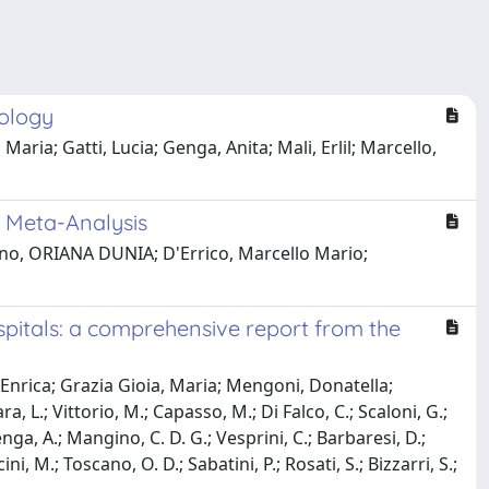
dology
Maria; Gatti, Lucia; Genga, Anita; Mali, Erlil; Marcello,
d Meta-Analysis
cano, ORIANA DUNIA; D'Errico, Marcello Mario;
ospitals: a comprehensive report from the
nrica; Grazia Gioia, Maria; Mengoni, Donatella;
a, L.; Vittorio, M.; Capasso, M.; Di Falco, C.; Scaloni, G.;
enga, A.; Mangino, C. D. G.; Vesprini, C.; Barbaresi, D.;
ni, M.; Toscano, O. D.; Sabatini, P.; Rosati, S.; Bizzarri, S.;