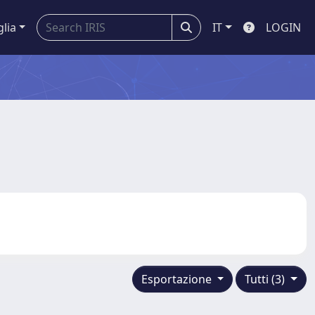
glia
IT
LOGIN
Esportazione
Tutti (3)