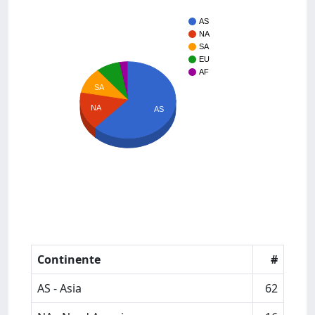
AS
NA
SA
EU
AF
SA
NA
AS
Continente
#
AS - Asia
62