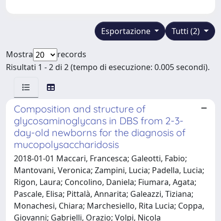
Esportazione
Tutti (2)
Mostra
records
Risultati 1 - 2 di 2 (tempo di esecuzione: 0.005 secondi).
Composition and structure of
glycosaminoglycans in DBS from 2-3-
day-old newborns for the diagnosis of
mucopolysaccharidosis
2018-01-01 Maccari, Francesca; Galeotti, Fabio;
Mantovani, Veronica; Zampini, Lucia; Padella, Lucia;
Rigon, Laura; Concolino, Daniela; Fiumara, Agata;
Pascale, Elisa; Pittalà, Annarita; Galeazzi, Tiziana;
Monachesi, Chiara; Marchesiello, Rita Lucia; Coppa,
Giovanni; Gabrielli, Orazio; Volpi, Nicola