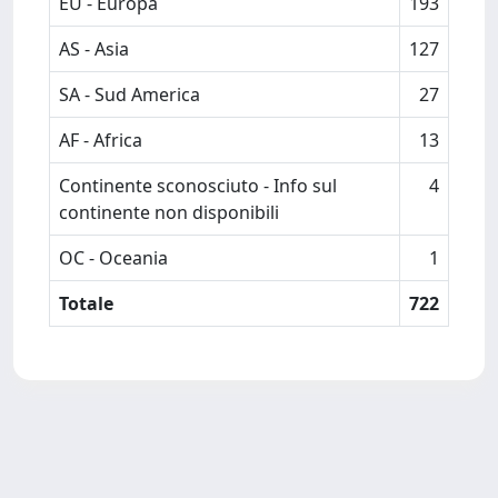
EU - Europa
193
AS - Asia
127
SA - Sud America
27
AF - Africa
13
Continente sconosciuto - Info sul
4
continente non disponibili
OC - Oceania
1
Totale
722
Powered by
IRIS
-
about IRIS
-