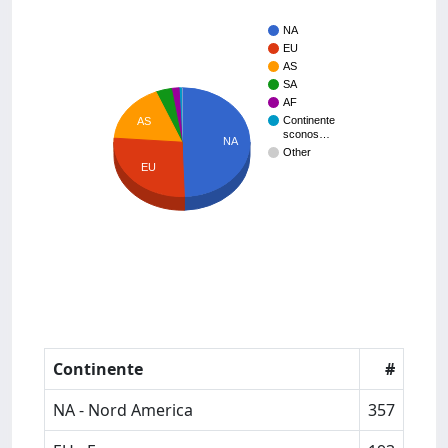
NA
EU
AS
SA
AF
Continente
AS
sconos…
NA
Other
EU
Continente
#
NA - Nord America
357