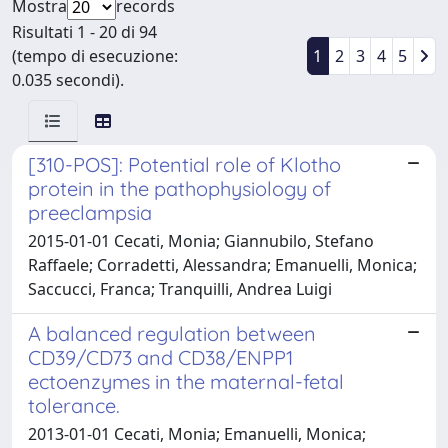
Mostra
records
Risultati 1 - 20 di 94
(tempo di esecuzione:
1
2
3
4
5
0.035 secondi).
[310-POS]: Potential role of Klotho
protein in the pathophysiology of
preeclampsia
2015-01-01 Cecati, Monia; Giannubilo, Stefano
Raffaele; Corradetti, Alessandra; Emanuelli, Monica;
Saccucci, Franca; Tranquilli, Andrea Luigi
A balanced regulation between
CD39/CD73 and CD38/ENPP1
ectoenzymes in the maternal-fetal
tolerance.
2013-01-01 Cecati, Monia; Emanuelli, Monica;