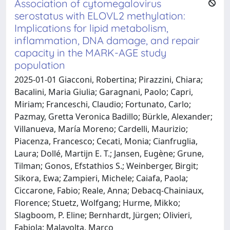
Association of cytomegalovirus
serostatus with ELOVL2 methylation:
Implications for lipid metabolism,
inflammation, DNA damage, and repair
capacity in the MARK-AGE study
population
2025-01-01 Giacconi, Robertina; Pirazzini, Chiara;
Bacalini, Maria Giulia; Garagnani, Paolo; Capri,
Miriam; Franceschi, Claudio; Fortunato, Carlo;
Pazmay, Gretta Veronica Badillo; Bürkle, Alexander;
Villanueva, María Moreno; Cardelli, Maurizio;
Piacenza, Francesco; Cecati, Monia; Cianfruglia,
Laura; Dollé, Martijn E. T.; Jansen, Eugène; Grune,
Tilman; Gonos, Efstathios S.; Weinberger, Birgit;
Sikora, Ewa; Zampieri, Michele; Caiafa, Paola;
Ciccarone, Fabio; Reale, Anna; Debacq-Chainiaux,
Florence; Stuetz, Wolfgang; Hurme, Mikko;
Slagboom, P. Eline; Bernhardt, Jürgen; Olivieri,
Fabiola; Malavolta, Marco