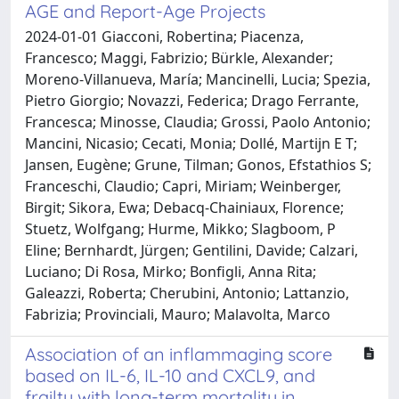
AGE and Report-Age Projects
2024-01-01 Giacconi, Robertina; Piacenza,
Francesco; Maggi, Fabrizio; Bürkle, Alexander;
Moreno-Villanueva, María; Mancinelli, Lucia; Spezia,
Pietro Giorgio; Novazzi, Federica; Drago Ferrante,
Francesca; Minosse, Claudia; Grossi, Paolo Antonio;
Mancini, Nicasio; Cecati, Monia; Dollé, Martijn E T;
Jansen, Eugène; Grune, Tilman; Gonos, Efstathios S;
Franceschi, Claudio; Capri, Miriam; Weinberger,
Birgit; Sikora, Ewa; Debacq-Chainiaux, Florence;
Stuetz, Wolfgang; Hurme, Mikko; Slagboom, P
Eline; Bernhardt, Jürgen; Gentilini, Davide; Calzari,
Luciano; Di Rosa, Mirko; Bonfigli, Anna Rita;
Galeazzi, Roberta; Cherubini, Antonio; Lattanzio,
Fabrizia; Provinciali, Mauro; Malavolta, Marco
Association of an inflammaging score
based on IL-6, IL-10 and CXCL9, and
frailty with long-term mortality in