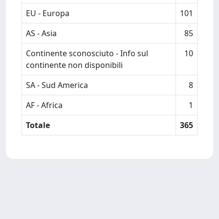
EU - Europa
101
AS - Asia
85
Continente sconosciuto - Info sul
10
continente non disponibili
SA - Sud America
8
AF - Africa
1
Totale
365
Powered by
IRIS
-
about IRIS
-
Utilizzo dei cookie
-
Privacy
Copyright © 2026