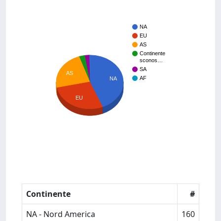
NA
EU
AS
Continente
sconos…
SA
AS
AF
NA
EU
Continente
#
NA - Nord America
160