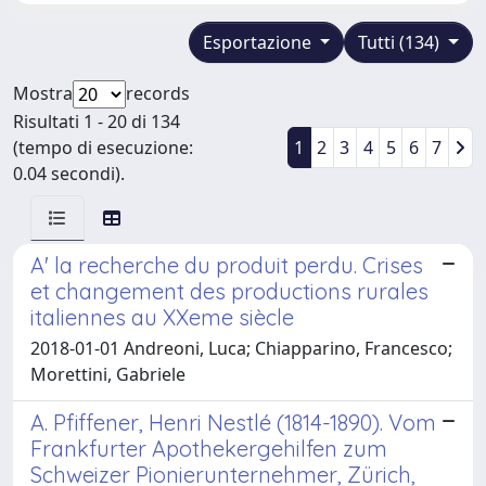
Esportazione
Tutti (134)
Mostra
records
Risultati 1 - 20 di 134
(tempo di esecuzione:
1
2
3
4
5
6
7
0.04 secondi).
A' la recherche du produit perdu. Crises
et changement des productions rurales
italiennes au XXeme siècle
2018-01-01 Andreoni, Luca; Chiapparino, Francesco;
Morettini, Gabriele
A. Pfiffener, Henri Nestlé (1814-1890). Vom
Frankfurter Apothekergehilfen zum
Schweizer Pionierunternehmer, Zürich,