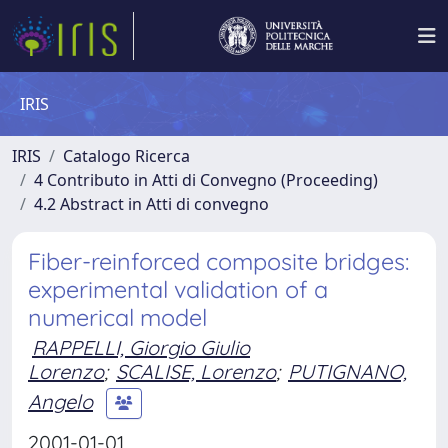
IRIS
IRIS
Catalogo Ricerca
4 Contributo in Atti di Convegno (Proceeding)
4.2 Abstract in Atti di convegno
Fiber-reinforced composite bridges:
experimental validation of a
numerical model
RAPPELLI, Giorgio Giulio
Lorenzo
;
SCALISE, Lorenzo
;
PUTIGNANO,
Angelo
2001-01-01