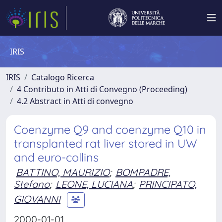
IRIS
IRIS
Catalogo Ricerca
4 Contributo in Atti di Convegno (Proceeding)
4.2 Abstract in Atti di convegno
Coenzyme Q9 and coenzyme Q10 in
transplanted rat liver stored in UW
and euro-collins
BATTINO, MAURIZIO
;
BOMPADRE,
Stefano
;
LEONE, LUCIANA
;
PRINCIPATO,
GIOVANNI
2000-01-01