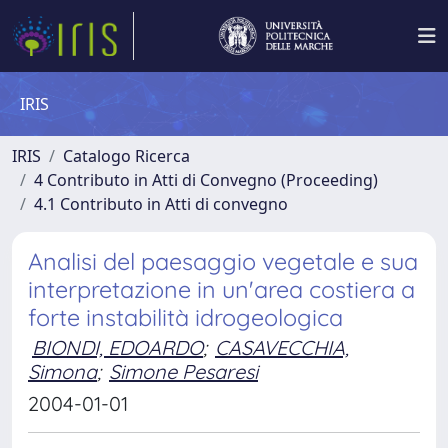
IRIS
IRIS
Catalogo Ricerca
4 Contributo in Atti di Convegno (Proceeding)
4.1 Contributo in Atti di convegno
Analisi del paesaggio vegetale e sua
interpretazione in un'area costiera a
forte instabilità idrogeologica
BIONDI, EDOARDO
;
CASAVECCHIA,
Simona
;
Simone Pesaresi
2004-01-01