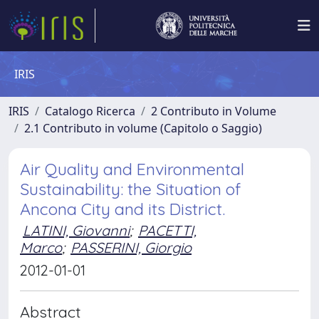
IRIS
IRIS
Catalogo Ricerca
2 Contributo in Volume
2.1 Contributo in volume (Capitolo o Saggio)
Air Quality and Environmental
Sustainability: the Situation of
Ancona City and its District.
LATINI, Giovanni
;
PACETTI,
Marco
;
PASSERINI, Giorgio
2012-01-01
Abstract