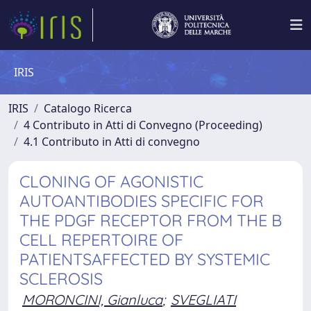
IRIS
IRIS
Catalogo Ricerca
4 Contributo in Atti di Convegno (Proceeding)
4.1 Contributo in Atti di convegno
CLONING OF AGONISTIC
AUTOANTIBODIES SPECIFIC FOR
THE PDGF RECEPTOR FROM THE B
CELL REPERTOIRE OF
PATIENTSAFFECTED BY SYSTEMIC
SCLEROSIS
MORONCINI, Gianluca
;
SVEGLIATI