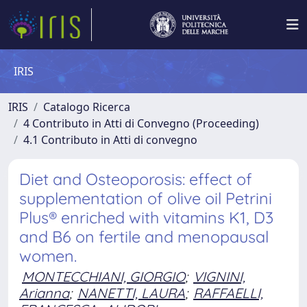
IRIS
IRIS
Catalogo Ricerca
4 Contributo in Atti di Convegno (Proceeding)
4.1 Contributo in Atti di convegno
Diet and Osteoporosis: effect of
supplementation of olive oil Petrini
Plus® enriched with vitamins K1, D3
and B6 on fertile and menopausal
women.
MONTECCHIANI, GIORGIO
;
VIGNINI,
Arianna
;
NANETTI, LAURA
;
RAFFAELLI,