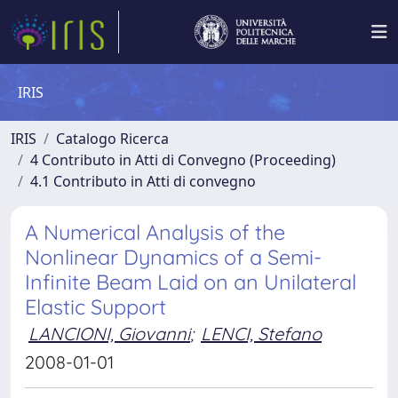
IRIS
IRIS
Catalogo Ricerca
4 Contributo in Atti di Convegno (Proceeding)
4.1 Contributo in Atti di convegno
A Numerical Analysis of the
Nonlinear Dynamics of a Semi-
Infinite Beam Laid on an Unilateral
Elastic Support
LANCIONI, Giovanni
;
LENCI, Stefano
2008-01-01