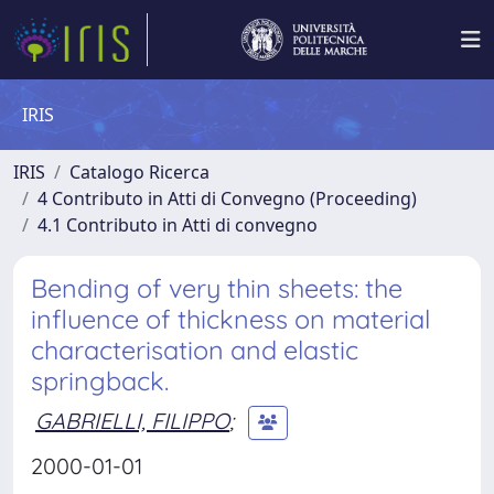
IRIS
IRIS
Catalogo Ricerca
4 Contributo in Atti di Convegno (Proceeding)
4.1 Contributo in Atti di convegno
Bending of very thin sheets: the
influence of thickness on material
characterisation and elastic
springback.
GABRIELLI, FILIPPO
;
2000-01-01