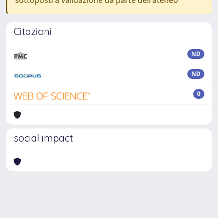
Citazioni
ND
ND
0
social impact
Powered by
IRIS
-
about IRIS
-