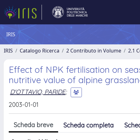
IRIS
IRIS
Catalogo Ricerca
2 Contributo in Volume
2.1 C
Effect of NPK fertilisation on se
nutritive value of alpine grassla
D'OTTAVIO, PARIDE
;
2003-01-01
Scheda breve
Scheda completa
Sche