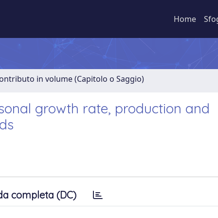
Home
Sfo
ontributo in volume (Capitolo o Saggio)
asonal growth rate, production and
nds
da completa (DC)