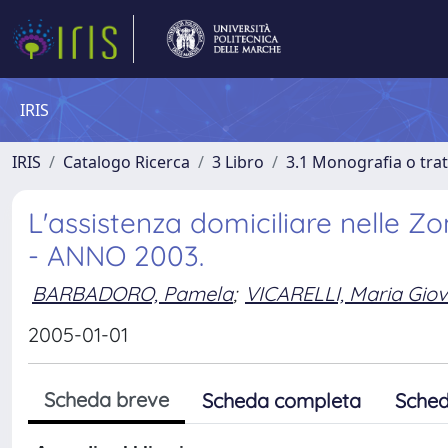
IRIS
IRIS
Catalogo Ricerca
3 Libro
3.1 Monografia o trat
L'assistenza domiciliare nelle Zon
- ANNO 2003.
BARBADORO, Pamela
;
VICARELLI, Maria Gio
2005-01-01
Scheda breve
Scheda completa
Sched