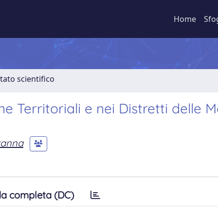
Home
Sfo
tato scientifico
e Territoriali e nei Distretti delle 
vanna
a completa (DC)