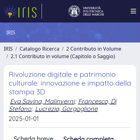
IRIS
IRIS
Catalogo Ricerca
2 Contributo in Volume
2.1 Contributo in volume (Capitolo o Saggio)
Rivoluzione digitale e patrimonio
culturale: innovazione e impatto della
stampa 3D
Eva Savina, Malinverni
;
Francesco, Di
Stefano
;
Lucrezia, Gorgoglione
2025-01-01
Scheda breve
Scheda completa