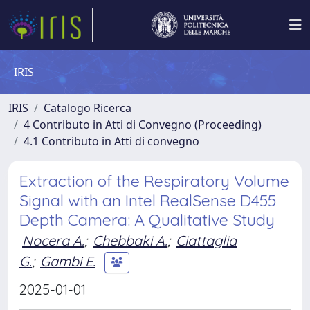
IRIS
IRIS
Catalogo Ricerca
4 Contributo in Atti di Convegno (Proceeding)
4.1 Contributo in Atti di convegno
Extraction of the Respiratory Volume
Signal with an Intel RealSense D455
Depth Camera: A Qualitative Study
Nocera A.
;
Chebbaki A.
;
Ciattaglia
G.
;
Gambi E.
2025-01-01