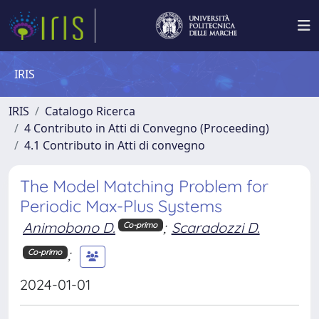
IRIS
IRIS
Catalogo Ricerca
4 Contributo in Atti di Convegno (Proceeding)
4.1 Contributo in Atti di convegno
The Model Matching Problem for
Periodic Max-Plus Systems
Animobono D.
;
Scaradozzi D.
Co-primo
;
Co-primo
2024-01-01