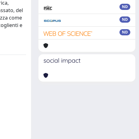
ica,
ND
assato, del
lezza come
ND
oglienti e
ND
social impact