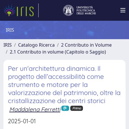
IRIS
IRIS
Catalogo Ricerca
2 Contributo in Volume
2.1 Contributo in volume (Capitolo o Saggio)
Per un'architettura dinamica. Il
progetto dell’accessibilità come
strumento e motore per la
valorizzazione del patrimonio, oltre la
cristallizzazione dei centri storici
Maddalena Ferretti
Primo
2025-01-01