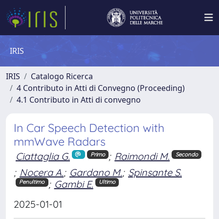
IRIS
IRIS
Catalogo Ricerca
4 Contributo in Atti di Convegno (Proceeding)
4.1 Contributo in Atti di convegno
In Car Speech Detection with
mmWave Radars
Ciattaglia G.
;
Raimondi M.
Primo
Secondo
;
Nocera A.
;
Gardano M.
;
Spinsante S.
;
Gambi E.
Penultimo
Ultimo
2025-01-01