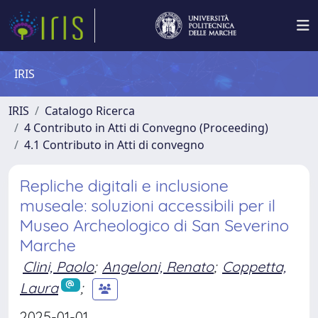
IRIS
IRIS
Catalogo Ricerca
4 Contributo in Atti di Convegno (Proceeding)
4.1 Contributo in Atti di convegno
Repliche digitali e inclusione
museale: soluzioni accessibili per il
Museo Archeologico di San Severino
Marche
Clini, Paolo
;
Angeloni, Renato
;
Coppetta,
Laura
;
2025-01-01