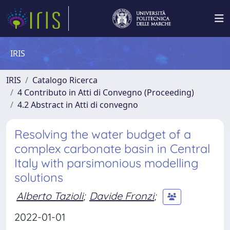
IRIS
IRIS
Catalogo Ricerca
4 Contributo in Atti di Convegno (Proceeding)
4.2 Abstract in Atti di convegno
Resolving the water budget of a
complex carbonate basin in Central
Italy with parsimonious modelling
solutions
Alberto Tazioli
;
Davide Fronzi
;
2022-01-01