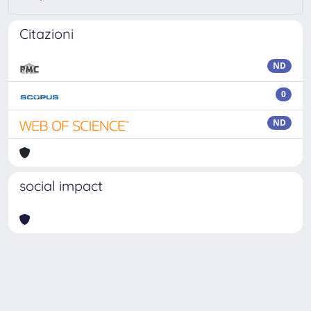
Citazioni
ND
0
ND
social impact
Powered by
IRIS
-
about IRIS
-