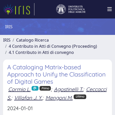
IRIS
IRIS
Catalogo Ricerca
4 Contributo in Atti di Convegno (Proceeding)
4.1 Contributo in Atti di convegno
A Cataloging Matrix-based
Approach to Unify the Classification
of Digital Games
Cormio L.
;
Agostinelli T.
;
Ceccacci
Primo
S.
;
Villafan J. Y.
;
Mengoni M.
Ultimo
2024-01-01