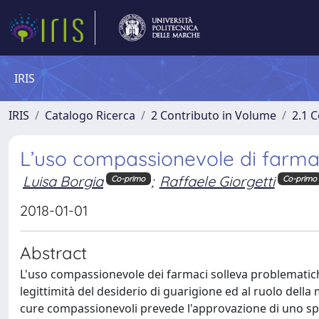
IRIS
IRIS
Catalogo Ricerca
2 Contributo in Volume
2.1 C
L’uso compassionevole di farma
Luisa Borgia
;
Raffaele Giorgetti
Co-primo
Co-primo
2018-01-01
Abstract
L'uso compassionevole dei farmaci solleva problematiche
legittimità del desiderio di guarigione ed al ruolo della
cure compassionevoli prevede l'approvazione di uno spec