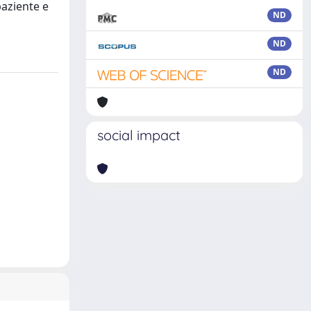
paziente e
ND
ND
ND
social impact