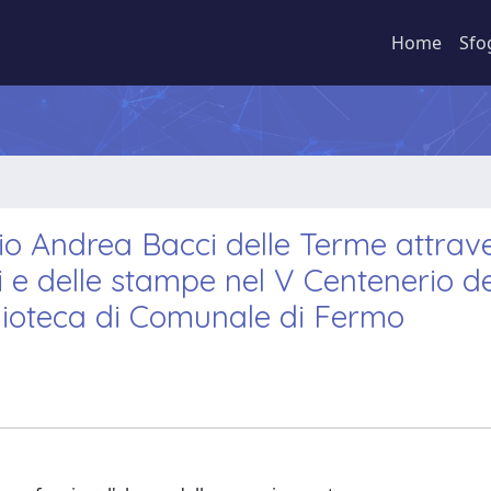
Home
Sfo
icio Andrea Bacci delle Terme attrav
 e delle stampe nel V Centenerio de
blioteca di Comunale di Fermo