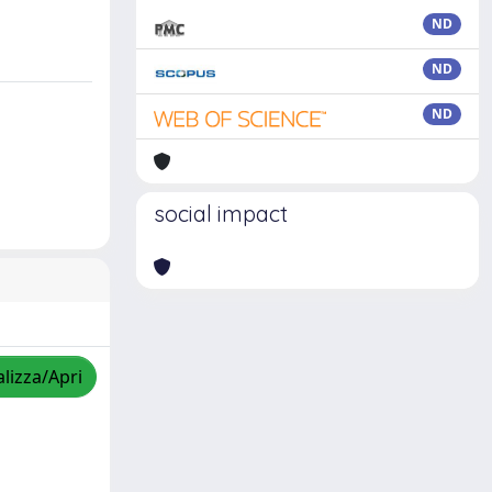
ND
ND
ND
social impact
alizza/Apri