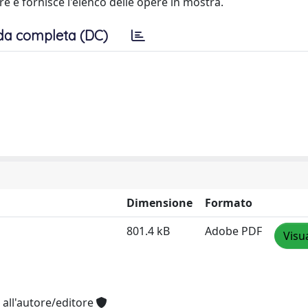
re e fornisce l'elenco delle opere in mostra.
da completa (DC)
Dimensione
Formato
801.4 kB
Adobe PDF
Visu
 all'autore/editore