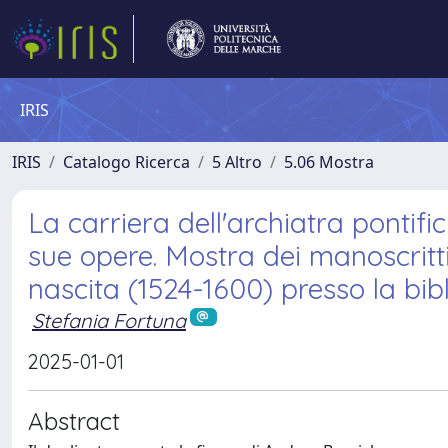
IRIS
IRIS
Catalogo Ricerca
5 Altro
5.06 Mostra
La carriera dell'archiatra pontif
sue opere. Mostra dei manoscritti
nascita (1524-1600) presso la bi
Stefania Fortuna
2025-01-01
Abstract