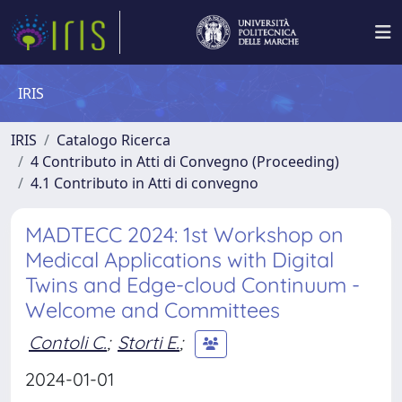
IRIS
IRIS
Catalogo Ricerca
4 Contributo in Atti di Convegno (Proceeding)
4.1 Contributo in Atti di convegno
MADTECC 2024: 1st Workshop on
Medical Applications with Digital
Twins and Edge-cloud Continuum -
Welcome and Committees
Contoli C.
;
Storti E.
;
2024-01-01