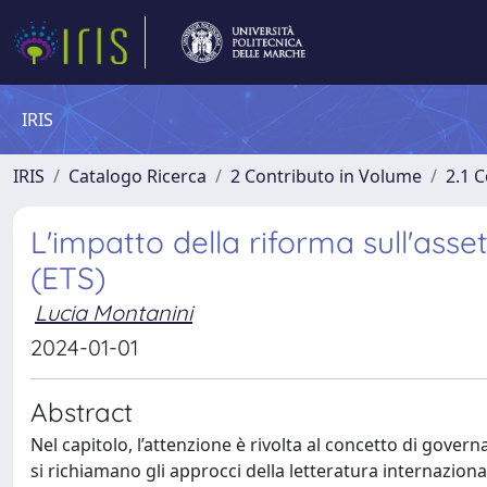
IRIS
IRIS
Catalogo Ricerca
2 Contributo in Volume
2.1 C
L'impatto della riforma sull'asse
(ETS)
Lucia Montanini
2024-01-01
Abstract
Nel capitolo, l’attenzione è rivolta al concetto di govern
si richiamano gli approcci della letteratura internazion