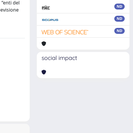
 “enti del
ND
 revisione
ND
ND
social impact