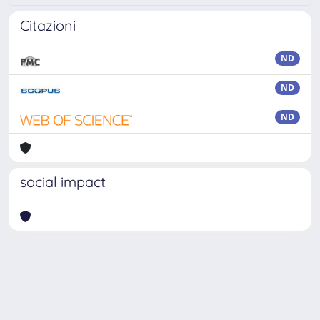
Citazioni
ND
ND
ND
social impact
Powered by
IRIS
-
about IRIS
-
Utilizzo dei cookie
-
Privacy
Copyright © 2026