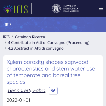
IRIS
IRIS
Catalogo Ricerca
4 Contributo in Atti di Convegno (Proceeding)
4.2 Abstract in Atti di convegno
Xylem porosity shapes sapwood
characteristics and stem water use
of temperate and boreal tree
species
Gennaretti, Fabio
;
2022-01-01