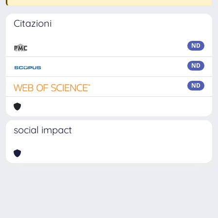
Citazioni
ND
ND
ND
social impact
Powered by
IRIS
-
about IRIS
-