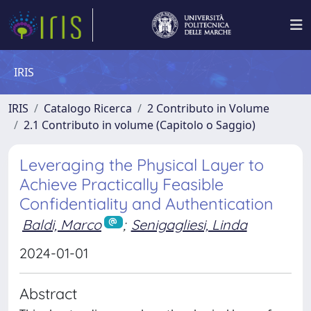
IRIS
IRIS
Catalogo Ricerca
2 Contributo in Volume
2.1 Contributo in volume (Capitolo o Saggio)
Leveraging the Physical Layer to
Achieve Practically Feasible
Confidentiality and Authentication
Baldi, Marco
;
Senigagliesi, Linda
2024-01-01
Abstract