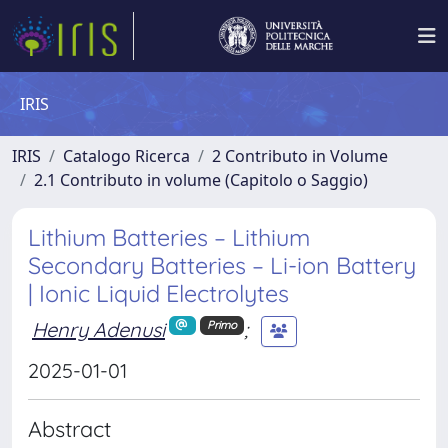
IRIS
IRIS
Catalogo Ricerca
2 Contributo in Volume
2.1 Contributo in volume (Capitolo o Saggio)
Lithium Batteries – Lithium
Secondary Batteries – Li-ion Battery
| Ionic Liquid Electrolytes
Henry Adenusi
;
Primo
2025-01-01
Abstract