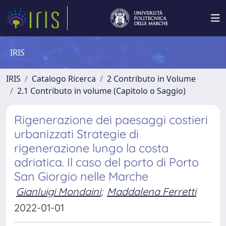
IRIS
IRIS
Catalogo Ricerca
2 Contributo in Volume
2.1 Contributo in volume (Capitolo o Saggio)
Rigenerazione dei paesaggi costieri
urbanizzati Strategie di
rigenerazione lungo la costa
adriatica. Il caso del porto di Porto
San Giorgio nelle Marche
Gianluigi Mondaini
;
Maddalena Ferretti
2022-01-01