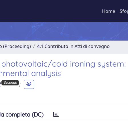
Home
Sfo
no (Proceeding)
4.1 Contributo in Atti di convegno
photovoltaic/cold ironing system: l
nmental analysis
i
;
Secondo
a completa (DC)