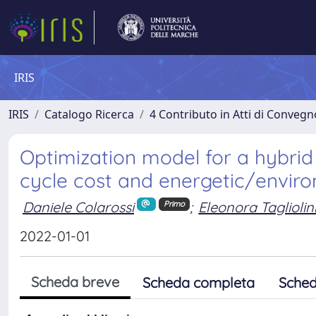
IRIS
IRIS
Catalogo Ricerca
4 Contributo in Atti di Conveg
Optimization model for a hybrid 
cycle cost and energetic/enviro
Daniele Colarossi
;
Eleonora Tagliolin
Primo
2022-01-01
Scheda breve
Scheda completa
Sched