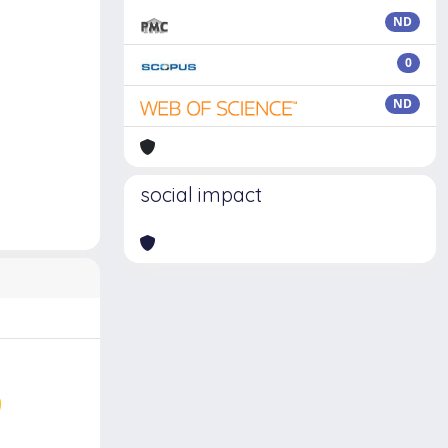
ND
0
ND
social impact