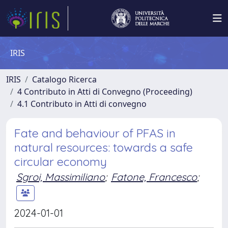
IRIS
IRIS
Catalogo Ricerca
4 Contributo in Atti di Convegno (Proceeding)
4.1 Contributo in Atti di convegno
Fate and behaviour of PFAS in
natural resources: towards a safe
circular economy
Sgroi, Massimiliano
;
Fatone, Francesco
;
2024-01-01