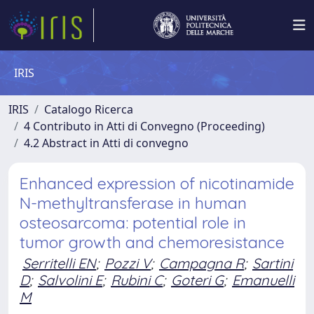
IRIS
IRIS
Catalogo Ricerca
4 Contributo in Atti di Convegno (Proceeding)
4.2 Abstract in Atti di convegno
Enhanced expression of nicotinamide
N-methyltransferase in human
osteosarcoma: potential role in
tumor growth and chemoresistance
Serritelli EN
;
Pozzi V
;
Campagna R
;
Sartini
D
;
Salvolini E
;
Rubini C
;
Goteri G
;
Emanuelli
M