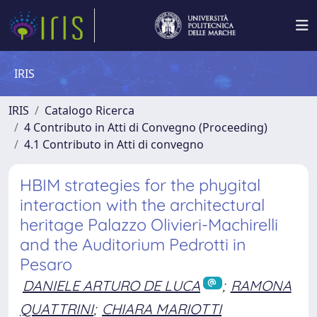
IRIS
IRIS
Catalogo Ricerca
4 Contributo in Atti di Convegno (Proceeding)
4.1 Contributo in Atti di convegno
HBIM strategies for the phygital
interaction with the architectural
heritage Palazzo Olivieri-Machirelli
and the Auditorium Pedrotti in
Pesaro
DANIELE ARTURO DE LUCA
;
RAMONA
QUATTRINI
;
CHIARA MARIOTTI