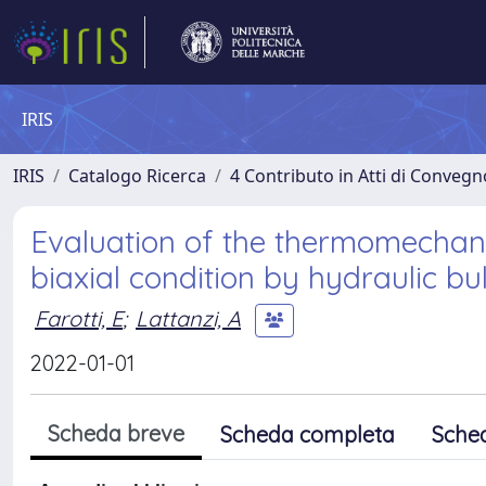
IRIS
IRIS
Catalogo Ricerca
4 Contributo in Atti di Conveg
Evaluation of the thermomechan
biaxial condition by hydraulic bu
Farotti, E
;
Lattanzi, A
2022-01-01
Scheda breve
Scheda completa
Sche