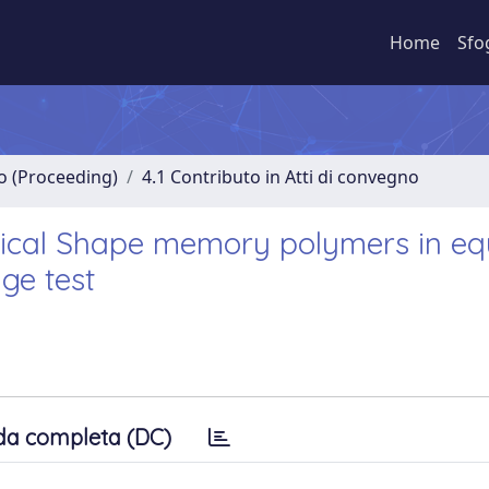
Home
Sfo
no (Proceeding)
4.1 Contributo in Atti di convegno
ical Shape memory polymers in eq
lge test
da completa (DC)