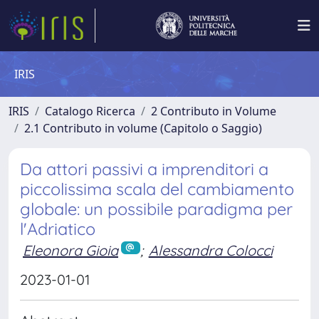
IRIS
IRIS
Catalogo Ricerca
2 Contributo in Volume
2.1 Contributo in volume (Capitolo o Saggio)
Da attori passivi a imprenditori a
piccolissima scala del cambiamento
globale: un possibile paradigma per
l'Adriatico
Eleonora Gioia
;
Alessandra Colocci
2023-01-01