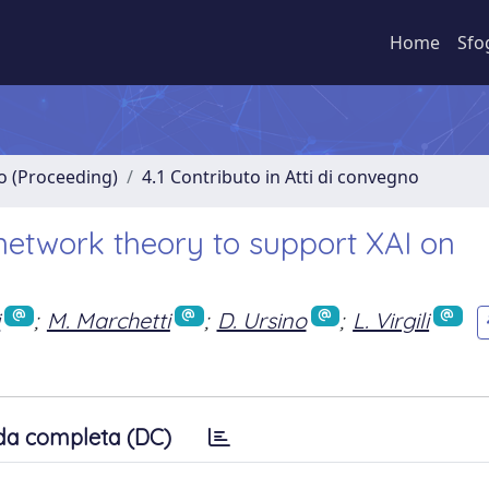
Home
Sfo
no (Proceeding)
4.1 Contributo in Atti di convegno
network theory to support XAI on
i
;
M. Marchetti
;
D. Ursino
;
L. Virgili
da completa (DC)