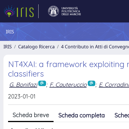
IRIS
IRIS
Catalogo Ricerca
4 Contributo in Atti di Conveg
NT4XAI: a framework exploiting 
classifiers
G. Bonifazi
;
F. Cauteruccio
;
E. Corradin
2023-01-01
Scheda breve
Scheda completa
Sche