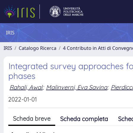
IRIS
IRIS
Catalogo Ricerca
4 Contributo in Atti di Conveg
Integrated survey approaches fo
phases
Rahali, Awal
;
Malinverni, Eva Savina
;
Pierdicc
2022-01-01
Scheda breve
Scheda completa
Sche