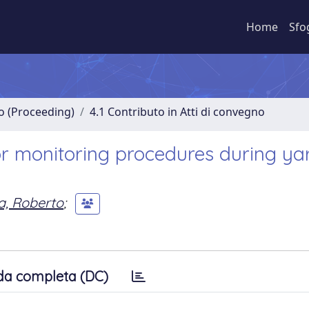
Home
Sfo
no (Proceeding)
4.1 Contributo in Atti di convegno
r monitoring procedures during ya
a, Roberto
;
da completa (DC)