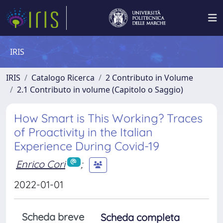
IRIS
IRIS
Catalogo Ricerca
2 Contributo in Volume
2.1 Contributo in volume (Capitolo o Saggio)
How Smart is This Working? Traces
of Proactivity in the Italian
Experience During Covid-19
Enrico Cori
;
2022-01-01
Scheda breve
Scheda completa