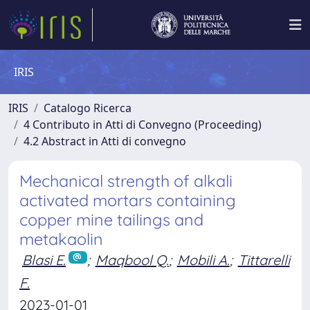
IRIS
IRIS
Catalogo Ricerca
4 Contributo in Atti di Convegno (Proceeding)
4.2 Abstract in Atti di convegno
Mechanical strength of alkali
activated mortars containing
copper mine tailings and
metakaolin
Blasi E.
;
Maqbool Q.
;
Mobili A.
;
Tittarelli
F.
2023-01-01