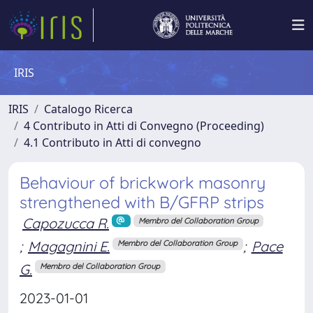
IRIS
IRIS
Catalogo Ricerca
4 Contributo in Atti di Convegno (Proceeding)
4.1 Contributo in Atti di convegno
Behaviour of brickwork masonry
strengthened with B/GFRP strips
Capozucca R.
Membro del Collaboration Group
;
Magagnini E.
;
Pace
Membro del Collaboration Group
G.
Membro del Collaboration Group
2023-01-01