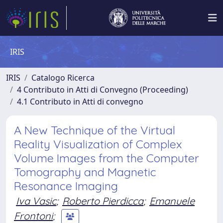
IRIS
IRIS
Catalogo Ricerca
4 Contributo in Atti di Convegno (Proceeding)
4.1 Contributo in Atti di convegno
A New Technique of the Virtual
Reality Visualization of Complex
Volume Images from the Computer
Tomography and Magnetic
Resonance Imaging
Iva Vasic
;
Roberto Pierdicca
;
Emanuele
Frontoni
;